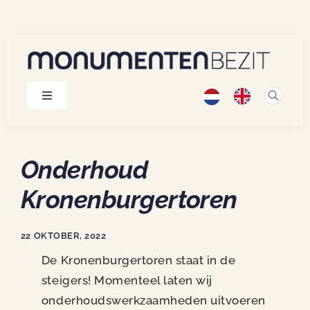
Skip
to
content
Toggle
Navigation
Monumenten
Onderhoud
Projecten
Kronenburgertoren
Publicaties
22 OKTOBER, 2022
De Kronenburgertoren staat in de
Over ons
steigers! Momenteel laten wij
onderhoudswerkzaamheden uitvoeren