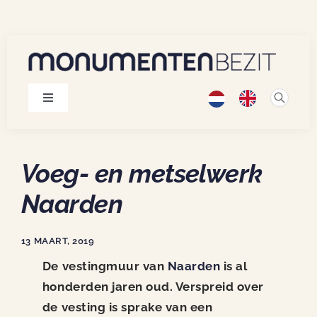
Skip
to
content
Toggle
Navigation
Monumenten
Voeg- en metselwerk
Projecten
Naarden
Publicaties
13 MAART, 2019
De vestingmuur van
Naarden
is al
Over ons
honderden jaren oud. Verspreid over
de vesting is sprake van een