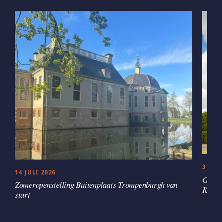
3 JUL
14 JULI 2026
Groen
Zomeropenstelling Buitenplaats Trompenburgh van
Kaste
start