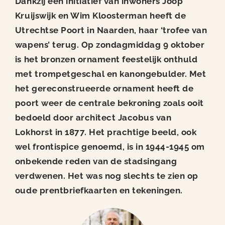
Dankzij een initiatief van inwoners Joop
Nieuws
Kruijswijk en Wim Kloosterman heeft de
Utrechtse Poort in Naarden, haar ‘trofee van
Contact
wapens’ terug. Op zondagmiddag 9 oktober
is het bronzen ornament feestelijk onthuld
met trompetgeschal en kanongebulder. Met
het gereconstrueerde ornament heeft de
poort weer de centrale bekroning zoals ooit
bedoeld door architect Jacobus van
Lokhorst in 1877. Het prachtige beeld, ook
wel frontispice genoemd, is in 1944-1945 om
onbekende reden van de stadsingang
verdwenen. Het was nog slechts te zien op
oude prentbriefkaarten en tekeningen.