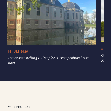
3 JUL
14 JULI 2026
Groen
Zomeropenstelling Buitenplaats Trompenburgh van
Kaste
start
Monumenten