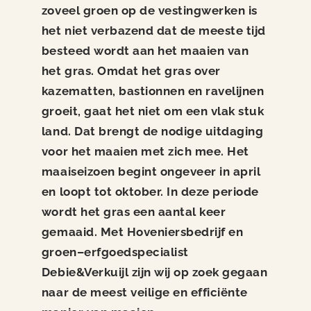
Nieuws
zoveel groen op de vestingwerken is
het niet verbazend dat
d
e meeste tijd
Contact
besteed
wordt
aan het maaien van
het gras.
Omdat
het gras over
kazematten
,
bastionnen
en
ravelijnen
groeit, gaat het niet om een vlak stuk
land. Dat brengt de nodige uitdaging
voor het maaien met
zich mee.
Het
maaiseizoen begint ongeveer in april
en loopt tot oktober. In deze periode
wordt het gras een aantal keer
gemaaid. Met Hoveniersbedrijf en
groen
–
erfgoedspecialist
Debie&Verkuijl
zijn wij op zoek gegaan
naar de meest veilige en efficiënte