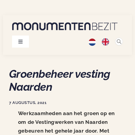
Skip
to
content
Toggle
Navigation
Monumenten
Groenbeheer vesting
Projecten
Naarden
Publicaties
7 AUGUSTUS, 2021
Werkzaamheden aan het groen op en
Over ons
om de Vestingwerken van Naarden
gebeuren het gehele jaar door.
Met