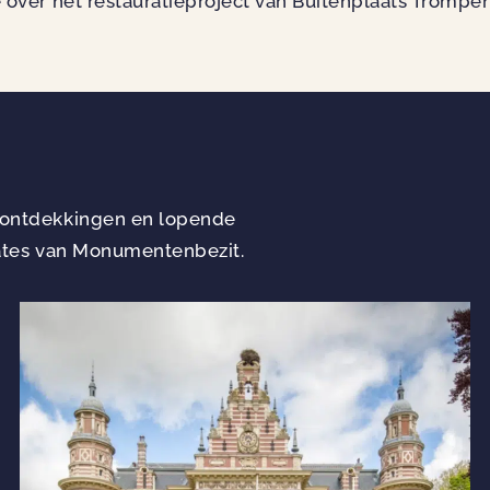
e over het restauratieproject van Buitenplaats Trompe
e ontdekkingen en lopende
pdates van Monumentenbezit.