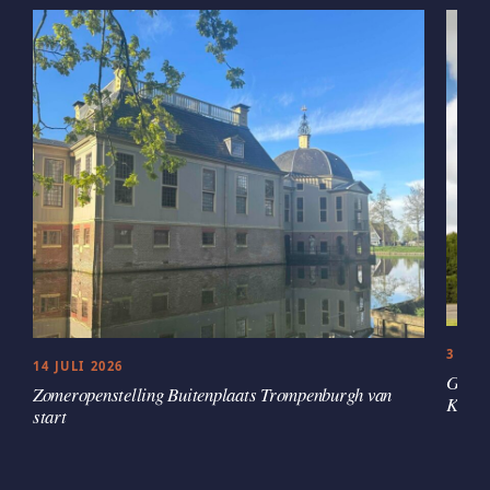
3 JUL
14 JULI 2026
Groen
Zomeropenstelling Buitenplaats Trompenburgh van
Kaste
start