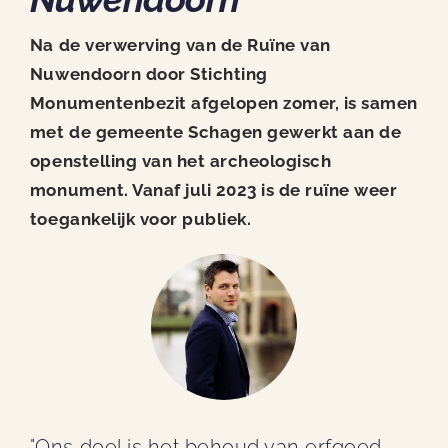
Nieuws
Na de verwerving van de Ruïne van
Contact
Nuwendoorn door Stichting
Monumentenbezit afgelopen zomer, is samen
met de gemeente Schagen gewerkt aan de
openstelling van het archeologisch
monument. Vanaf juli 2023 is de ruïne weer
toegankelijk voor publiek.
"Ons doel is het behoud van erfgoed,