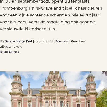
In juli en september 2026 opent Buitenplaats
Trompenburgh in 's-Graveland tijdelijk haar deuren
voor een kijkje achter de schermen. Nieuw dit jaar:
voor het eerst voert de rondleiding ook door de
vernieuwde historische tuin.
By
Sanne Marijn Kiel
|
14 juli 2026
|
Nieuws
|
Reacties
voor
uitgeschakeld
Zomeropenstelling
Read More
Buitenplaats
Trompenburgh
van
start