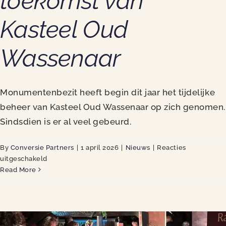
toekomst van
Kasteel Oud
Wassenaar
Monumentenbezit heeft begin dit jaar het tijdelijke
beheer van Kasteel Oud Wassenaar op zich genomen.
Sindsdien is er al veel gebeurd.
By
Conversie Partners
|
1 april 2026
|
Nieuws
|
Reacties
voor
uitgeschakeld
Bouw
Read More
mee
aan
de
toekomst
van