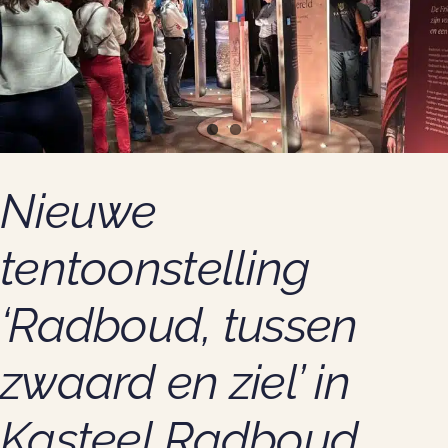
Kasteel
Oud
Wassenaar
Nieuwe
tentoonstelling
‘Radboud, tussen
zwaard en ziel’ in
Kasteel Radboud