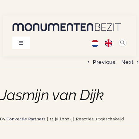
Skip
to
content
Toggle
Navigation
Monumenten
Previous
Next
Projecten
Jasmijn van Dijk
Publicaties
voor
By
Conversie Partners
|
11 juli 2024
|
Reacties uitgeschakeld
Over ons
Jasmijn
van