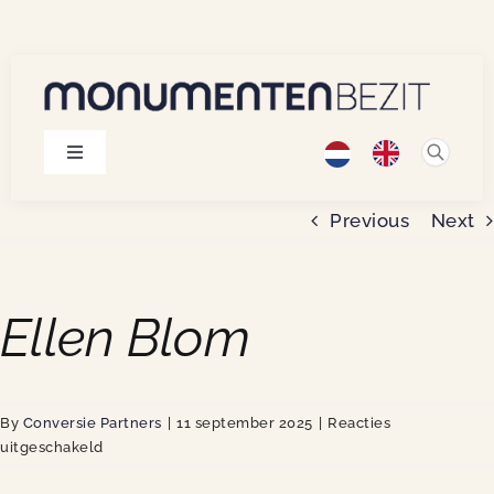
Skip
to
content
Toggle
Navigation
Monumenten
Previous
Next
Projecten
Ellen Blom
Publicaties
By
Conversie Partners
|
11 september 2025
|
Reacties
Over ons
voor
uitgeschakeld
Ellen