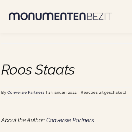
Skip
to
content
Roos Staats
vo
By
Conversie Partners
|
13 januari 2022
|
Reacties uitgeschakeld
Ro
St
About the Author:
Conversie Partners