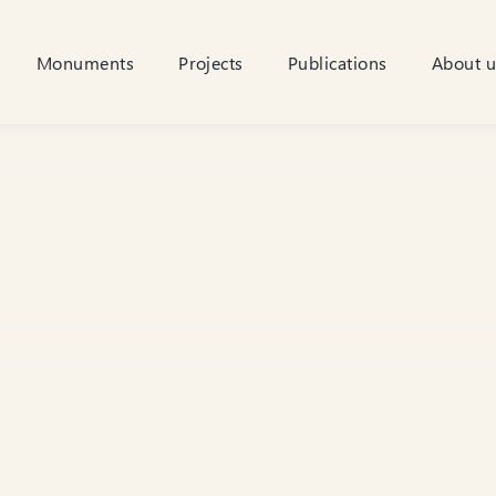
Monuments
Projects
Publications
About u
or
os
aats